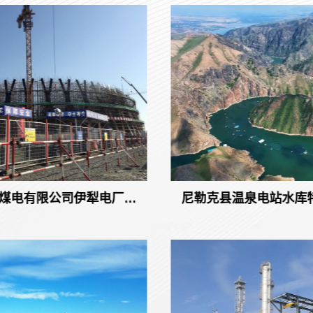
垃圾焚烧发电项目
国网能源伊犁煤电有限公司伊
350MW热电联产工