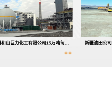
木油田博孜油气外输管道工程
新疆和山巨力化工
T