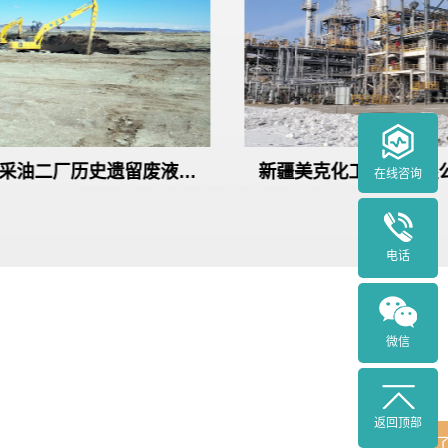
有限公司15万吨每年
新疆油田公司采油二厂历史
在线咨询
DI项目
治理项目（7844废液池、81
电话
排污池）
微信
返回顶部