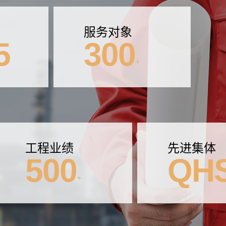
服务对象
5
300
+
工程业绩
先进集体
500
QH
+